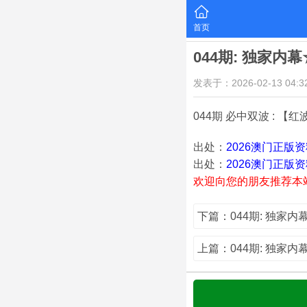
首页
044期: 独家内
发表于：2026-02-13 04:32
044期 必中双波 : 【红
出处：
2026澳门正版
出处：
2026澳门正版
欢迎向您的朋友推荐本
下篇：044期: 独家
上篇：044期: 独家