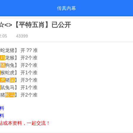
传真內幕
幕☆<>【平特五肖】已公开
:05
43399
蛇龙猪】 开 ?? 准
兔
鸡
龙猴】 开2个准
鸡
猪
狗兔】 开2个准
牛
猴蛇虎】 开1个准
蛇
虎
猪
鼠
】 开3个准
猪
鼠兔马】 开1个准
兔猪
蛇
马
】 开2个准
资料
资料
站或本资料，一起交流！