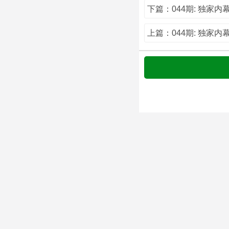
下篇：044期: 独家
上篇：044期: 独家