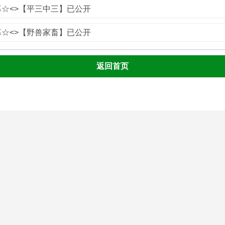
内幕☆<>【平三中三】已公开
内幕☆<>【野兽家畜】已公开
返回首页