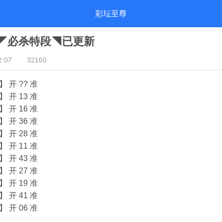
彩坛至尊
至尊◤必杀特段◥已更新
:07
32160
】 开 ?? 准
】 开 13 准
】 开 16 准
】 开 36 准
】 开 28 准
】 开 11 准
】 开 43 准
】 开 27 准
】 开 19 准
】 开 41 准
】 开 06 准