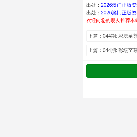
出处：
2026澳门正版
出处：
2026澳门正版
欢迎向您的朋友推荐本
下篇：044期: 彩坛
上篇：044期: 彩坛