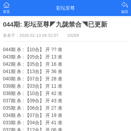
彩坛至尊
首页
返回
044期: 彩坛至尊◤九陇禁合◥已更新
发表于：2026-02-13 04:32:07
33269
044期 杀 : 【10合】 开 ?? 准
043期 杀 : 【05合】 开 13 准
042期 杀 : 【05合】 开 16 准
041期 杀 : 【13合】 开 36 准
040期 杀 : 【07合】 开 28 准
039期 杀 : 【03合】 开 11 准
038期 杀 : 【10合】 开 42 准
037期 杀 : 【09合】 开 43 准
035期 杀 : 【06合】 开 27 准
034期 杀 : 【07合】 开 19 准
033期 杀 : 【04合】 开 41 准
032期 杀 : 【12合】 开 06 准