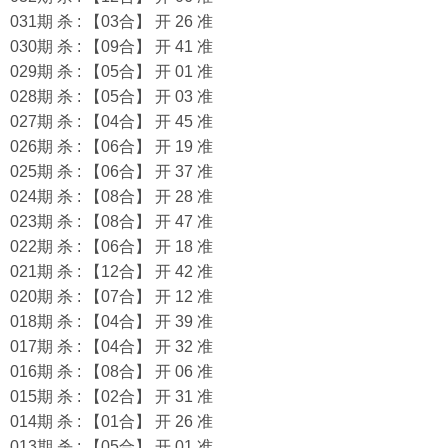
031期 杀 : 【03合】 开 26 准
030期 杀 : 【09合】 开 41 准
029期 杀 : 【05合】 开 01 准
028期 杀 : 【05合】 开 03 准
027期 杀 : 【04合】 开 45 准
026期 杀 : 【06合】 开 19 准
025期 杀 : 【06合】 开 37 准
024期 杀 : 【08合】 开 28 准
023期 杀 : 【08合】 开 47 准
022期 杀 : 【06合】 开 18 准
021期 杀 : 【12合】 开 42 准
020期 杀 : 【07合】 开 12 准
018期 杀 : 【04合】 开 39 准
017期 杀 : 【04合】 开 32 准
016期 杀 : 【08合】 开 06 准
015期 杀 : 【02合】 开 31 准
014期 杀 : 【01合】 开 26 准
013期 杀 : 【05合】 开 01 准