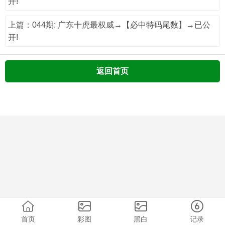
开!
上篇：044期: 广东十虎最权威→【必中特码尾数】→已公
开!
返回首页
首页
彩图
黑白
记录