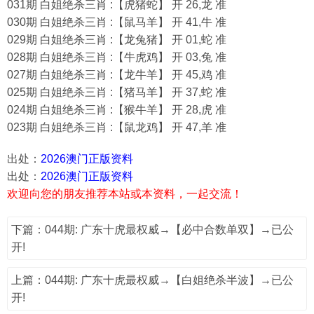
031期 白姐绝杀三肖 :【虎猪蛇】 开 26,龙 准
030期 白姐绝杀三肖 :【鼠马羊】 开 41,牛 准
029期 白姐绝杀三肖 :【龙兔猪】 开 01,蛇 准
028期 白姐绝杀三肖 :【牛虎鸡】 开 03,兔 准
027期 白姐绝杀三肖 :【龙牛羊】 开 45,鸡 准
025期 白姐绝杀三肖 :【猪马羊】 开 37,蛇 准
024期 白姐绝杀三肖 :【猴牛羊】 开 28,虎 准
023期 白姐绝杀三肖 :【鼠龙鸡】 开 47,羊 准
出处：
2026澳门正版资料
出处：
2026澳门正版资料
欢迎向您的朋友推荐本站或本资料，一起交流！
下篇：044期: 广东十虎最权威→【必中合数单双】→已公
开!
上篇：044期: 广东十虎最权威→【白姐绝杀半波】→已公
开!