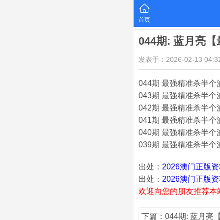
首页
044期: 蓝月
发表于：2026-02-13 04:32
044期 最强精准杀半个波 
043期 最强精准杀半个波 
042期 最强精准杀半个波 
041期 最强精准杀半个波 
040期 最强精准杀半个波 
039期 最强精准杀半个波 
出处：
2026澳门正版
出处：
2026澳门正版
欢迎向您的朋友推荐本
下篇：044期: 蓝月