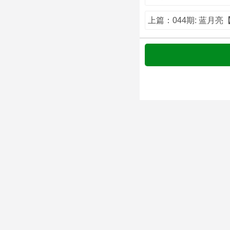
上篇：044期: 蓝月