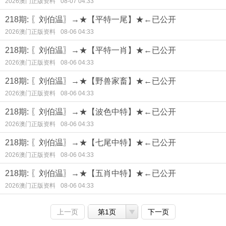
2026澳门正版资料
08-07 04:33
218期: 〖刘伯温〗→★【平特一尾】★←已公开
2026澳门正版资料
08-06 04:33
218期: 〖刘伯温〗→★【平特一肖】★←已公开
2026澳门正版资料
08-06 04:33
218期: 〖刘伯温〗→★【野兽家畜】★←已公开
2026澳门正版资料
08-06 04:33
218期: 〖刘伯温〗→★【波色中特】★←已公开
2026澳门正版资料
08-06 04:33
218期: 〖刘伯温〗→★【七尾中特】★←已公开
2026澳门正版资料
08-06 04:33
218期: 〖刘伯温〗→★【五肖中特】★←已公开
2026澳门正版资料
08-06 04:33
上一页
第1页
下一页