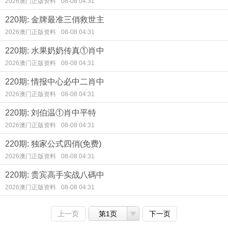
2026澳门正版资料
08-08 04:31
220期: 金牌最准三俏救世主
2026澳门正版资料
08-08 04:31
220期: 水果奶奶传真①肖中
2026澳门正版资料
08-08 04:31
220期: 情报中心必中二肖中
2026澳门正版资料
08-08 04:31
220期: 刘伯温①肖中平特
2026澳门正版资料
08-08 04:31
220期: 独家公式四俏(免费)
2026澳门正版资料
08-08 04:31
220期: 贵宾高手实战八碼中
2026澳门正版资料
08-08 04:31
上一页
第1页
下一页