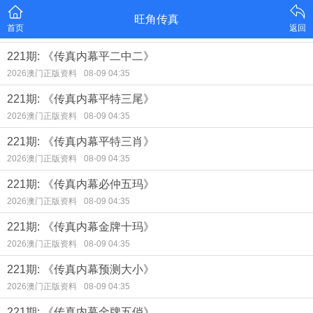
旺角传真
首页
返回
221期: 《传真内幕平二中二》
2026澳门正版资料
08-09 04:35
221期: 《传真内幕平特三尾》
2026澳门正版资料
08-09 04:35
221期: 《传真内幕平特三肖》
2026澳门正版资料
08-09 04:35
221期: 《传真内幕必仲五玛》
2026澳门正版资料
08-09 04:35
221期: 《传真内幕金牌十玛》
2026澳门正版资料
08-09 04:35
221期: 《传真内幕预测大小》
2026澳门正版资料
08-09 04:35
221期: 《传真内幕金牌五俏》