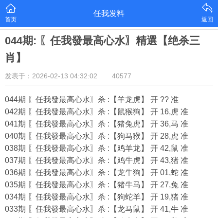
任我发料
首页
返回
044期: 〖任我發最高心水〗精選【绝杀三
肖】
发表于：2026-02-13 04:32:02
40577
044期 〖任我發最高心水〗杀 :【羊龙虎】 开 ?? 准
042期 〖任我發最高心水〗杀 :【鼠猴狗】 开 16,虎 准
041期 〖任我發最高心水〗杀 :【猪兔虎】 开 36,马 准
040期 〖任我發最高心水〗杀 :【狗马猴】 开 28,虎 准
038期 〖任我發最高心水〗杀 :【鸡羊龙】 开 42,鼠 准
037期 〖任我發最高心水〗杀 :【鸡牛虎】 开 43,猪 准
036期 〖任我發最高心水〗杀 :【龙牛狗】 开 01,蛇 准
035期 〖任我發最高心水〗杀 :【猪牛马】 开 27,兔 准
034期 〖任我發最高心水〗杀 :【狗蛇羊】 开 19,猪 准
033期 〖任我發最高心水〗杀 :【龙马鼠】 开 41,牛 准